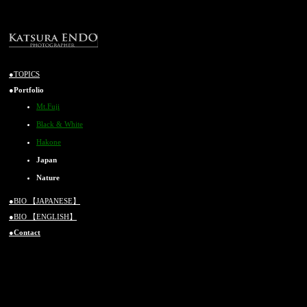
/TR> /TR>
/TR>
●TOPICS
●Portfolio
Mt.Fuji
Black & White
Hakone
Japan
Nature
●BIO 【JAPANESE】
●BIO 【ENGLISH】
●Contact