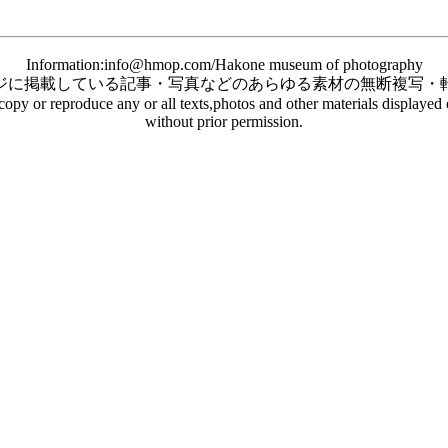
Information:info@hmop.com/Hakone museum of photography
ジに掲載している記事・写真などのあらゆる素材の無断複写・
o copy or reproduce any or all texts,photos and other materials displaye
without prior permission.