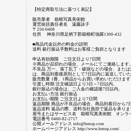
【特定商取引法に基づく表記】
販売業者 箱根写真美術館
運営統括責任者名 遠藤詠子
〒250-0408
住所 神奈川県足柄下郡箱根町強羅1300-432
■商品代金以外の料金の説明
送料 銀行振込手数料はお客様ご負担となります
申込有効期限 ご注文日より7日間
※商品が品切れの場合、メールにてご連絡します
不良品 万一、落丁乱丁・破損などの場合、また
は、商品到着後原則として7日以内に返送してい
販売数量 1冊、1商品からお買い求めいただけます
引渡し時期 注文確認日より3日～7日以内。
銀行振込の場合は、ご入金の確認後7日以内。
お支払い方法 銀行振込
お支払い期限 ご注文日より7日間
返品期限 商品が不良品の場合、商品到着日から7
返品送料 返品の際、送料当社負担で返品を承りま
屋号またはサービス名 箱根写真美術館 オンラ
電話番号 0460-82-2717
公開メールアドレス info@hmop.com
ホームページアドレス http://www.hmop.com/