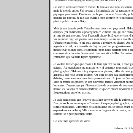
J'ai choisi necessairement ce metier. Je voulais voir non seulement 
mais le monde entier. J'ai voyage a l'Islandpeak ou j'ai rencontre l
paysages grandioses. Passionne par le parc national Yosemite, je le
prendre les photos. Je me suis etabli a mon compte, et je m'occupa
photos publicitaires a Tokyo.
Mais je n'ai jamais perdu l'attachement pour mon pays natal: Hako
occupes, j'ai commence a photographier le mont Fuji qui me couvai
a l!age de quarante ans. Avec l'appareil photo 8x10 que je viens d'ach
vis au mont Fuji, en prenant tout mon temps. Je me suis reveille 
l'obscurite profonde, je me suis prepare a prendre les photos. Au fu
regardais le ciel, la silhouette de Fuji se profilait progressivement
monde etait plonge dans le sommeil, nous nous parlions seul a seu
commencait a poindre, le sommet commencait a briller. En restan
j'attendais que sa belle figure apparaisse.
Je voulais laisser quelque chose a la terre qui m'a nourri, a mon gr
parents. J'ai transforme ma maison, et y ai construit mon petit cha
photographie d'Hakone. On y expose mes photos, celles de mon gra
appareils que nous avons utilises. On offre ce lieu aux photograph
debuter, comme espace pour leurs presentations. Un jour ou l'autre, 
Mais il restera les photos, et des nouveaux talents viendront au m
les autres. J'espere que par l'intermediaire de ce musee, de nouveau
nouvelles liaisons et oeuvres naitront, et que ce musee deviendra l
frequentations entre les artistes.
Je crois fermement que l'oeuvre artistique porte en elle la quintess
l'on puisse la communiquer a l'univers. Ce que je photographie, ce
simple montagne. L'integrite de la montagne qui se dresse ayant de 
expressions variables qu'elle me montre, la grace de la nature, le c
surtout, sa figure purement belle.
Ce sont mes epreuves de vivre.
Katsura ENDO (