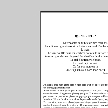
睡－NEBURI－*
La rencontre se fit l'ete de mes trois ans
La nuit, mon grand-pere et moi etions au bord d'un lac
la main.
Le vent souffla dans les tenebres douces, la surface d
Avec un grondement, le grand feu d'artifice fut tire dans 
Le ciel d'outremer se brisa.
Le mont Fuji dormait.
Ce fut a ce moment-la.
Que Fuji s'installa dans mon coeur.
(text
J'ai grandi chez mon grand-pere et mon pere, l'un est photographe-p
est photographe touristique.
A ce moment ou mon grand-pere etait en pleine activite(vers 1894), 
encore beaucoup d'ingenieurs photographiques. Tres demande au Ja
passionnait de prendre les photos de paysages pittoresques. A l'hiver
installe a Hakone: la ville touristique la plus celebre du Japon, a
En cette ville, mon pere, photographe touristique, prenait sans ce
photos des touristes qui le visitaient. Depuis mon enfance, j'ai aide
l'experience d'accompagner mon grand-pere au mont Fuji.